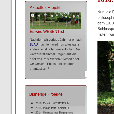
2016
Aktuelles Projekt
Nun, die 
philosoph
dem 10. J
Schlosspa
Es wird WESENTlich
halten, wi
Nachdem wir voriges Jahr nur einfach
BLAU
machten
,
wird nun alles ganz
anders, ensthafter, wesentlicher. Das
warf zuerst einmal Fragen auf:
die
oder
das
Park-Wesen?
Wesen
oder
wesentlich
? Philosophisch oder
phantastisch?
Bisherige Projekte
2016: Es wird WESENTlich
2015: Indigo trifft Lapislazuli
2014: Unerwartete Begegnung