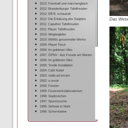
2013: Feenhaft und märchengleich
2012: Brandenburger Tafelfreuden
2012: Effi B. schaukelt
Das Wese
2012: Die Erklärung des Subjekts
2011: Caputher Tafelfreuden
2011: Plauer Tafelfreuden
2010: Wegbegleiter
2010: IWANs gesammelte Werke
2009: Plauer Fisch
2008: Im goldenen Vlies
2007: ÖPNV - Aus Freude am Warten
2006: Im goldenen Vlies
2005: Textile Installation
2004: Café Nobel
2003: stella ad terram
2002: o.revoir
2000: Fenster
1999: Feuerwerkslaboratorium
1998: Stadtzeichen
1997: Spurensuche
1996: Sinfonie in Stahl
1996: Schornsteine