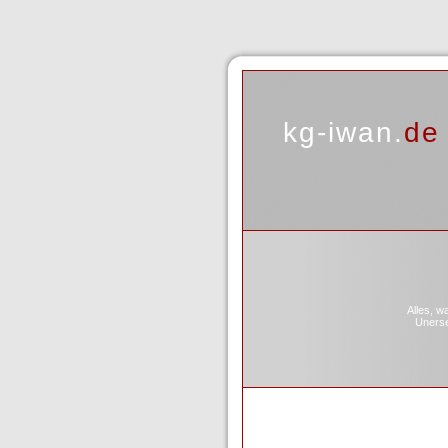
kg-iwan.
de
Alles, w
Unerset