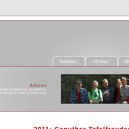
Startseite
KG Iwan
Mi
Adorno
as eine Funktion hat, ist ersetzbar.
zlich ist nur, was zu nichts taugt.