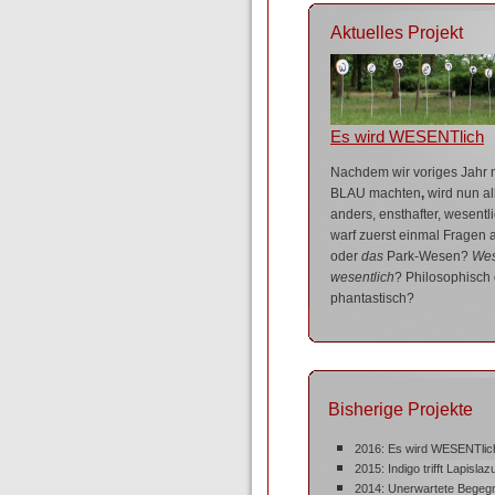
Aktuelles Projekt
Es wird WESENTlich
Nachdem wir voriges Jahr n
BLAU
machten
,
wird nun al
anders, ensthafter, wesentl
warf zuerst einmal Fragen 
oder
das
Park-Wesen?
We
wesentlich
? Philosophisch
phantastisch?
Bisherige Projekte
2016: Es wird WESENTlic
2015: Indigo trifft Lapislazu
2014: Unerwartete Begeg