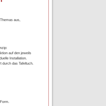
n
n Themas aus,
nzip:
ktion auf den jeweils
uelle Installation.
t durch das Tafeltuch.
r Form.