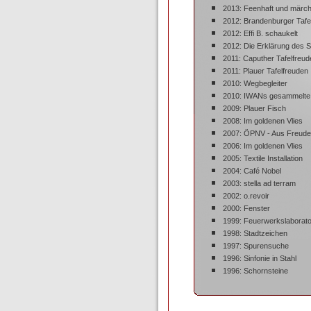
2013: Feenhaft und märch
2012: Brandenburger Tafe
2012: Effi B. schaukelt
2012: Die Erklärung des S
2011: Caputher Tafelfreud
2011: Plauer Tafelfreuden
2010: Wegbegleiter
2010: IWANs gesammelte
2009: Plauer Fisch
2008: Im goldenen Vlies
2007: ÖPNV - Aus Freud
2006: Im goldenen Vlies
2005: Textile Installation
2004: Café Nobel
2003: stella ad terram
2002: o.revoir
2000: Fenster
1999: Feuerwerkslaborat
1998: Stadtzeichen
1997: Spurensuche
1996: Sinfonie in Stahl
1996: Schornsteine