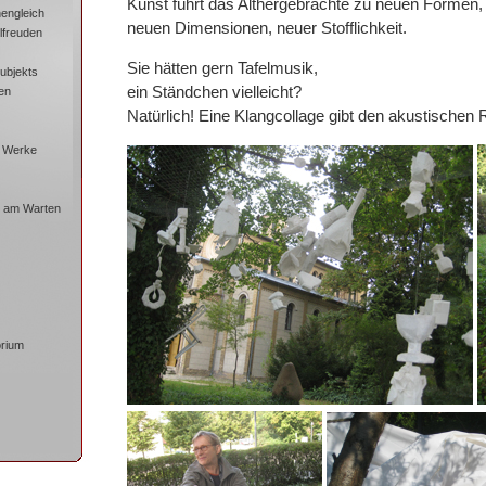
Kunst führt das Althergebrachte zu neuen Formen,
engleich
neuen Dimensionen, neuer Stofflichkeit.
lfreuden
Sie hätten gern Tafelmusik,
ubjekts
ein Ständchen vielleicht?
en
Natürlich! Eine Klangcollage gibt den akustischen
 Werke
e am Warten
orium