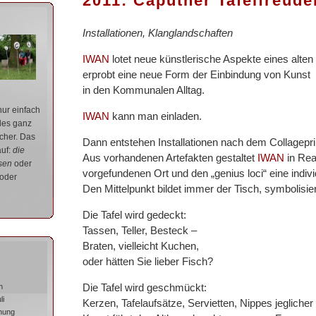
2011: Caputher Tafelfreude
Installationen, Klanglandschaften
IWAN
lotet neue künstlerische Aspekte eines alte
erprobt eine neue Form der Einbindung von Kunst
in den Kommunalen Alltag.
ur einfach
IWAN
kann man einladen.
les ganz
icher. Das
Dann entstehen Installationen nach dem Collagepri
auf:
die
Aus vorhandenen Artefakten gestaltet
IWAN
in Rea
sen
oder
vorgefundenen Ort und den „genius loci“ eine individ
 oder
Den Mittelpunkt bildet immer der Tisch, symbolisier
Die Tafel wird gedeckt:
Tassen, Teller, Besteck –
Braten, vielleicht Kuchen,
oder hätten Sie lieber Fisch?
Die Tafel wird geschmückt:
h
li
Kerzen, Tafelaufsätze, Servietten, Nippes jegliche
nung