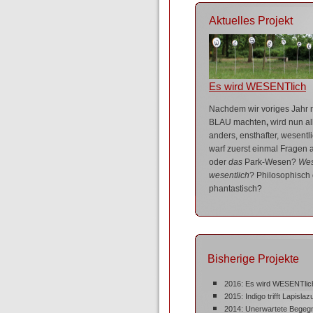
Aktuelles Projekt
Es wird WESENTlich
Nachdem wir voriges Jahr n
BLAU
machten
,
wird nun al
anders, ensthafter, wesentl
warf zuerst einmal Fragen 
oder
das
Park-Wesen?
We
wesentlich
? Philosophisch
phantastisch?
Bisherige Projekte
2016: Es wird WESENTlic
2015: Indigo trifft Lapislazu
2014: Unerwartete Begeg