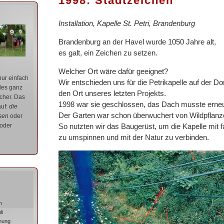
1998: Stadtzeichen
Installation, Kapelle St. Petri, Brandenburg
Brandenburg an der Havel wurde 1050 Jahre alt,
es galt, ein Zeichen zu setzen.
Welcher Ort wäre dafür geeignet?
ur einfach
Wir entschieden uns für die Petrikapelle auf der Do
les ganz
den Ort unseres letzten Projekts.
icher. Das
1998 war sie geschlossen, das Dach musste erneu
auf:
die
Der Garten war schon überwuchert von Wildpflanz
sen
oder
So nutzten wir das Baugerüst, um die Kapelle mit 
 oder
zu umspinnen und mit der Natur zu verbinden.
h
li
nung