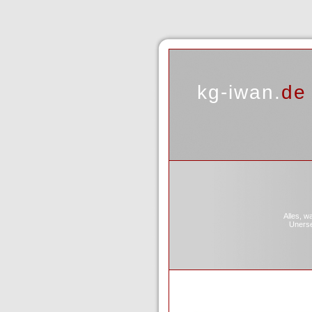
kg-iwan.
de
Alles, w
Unerset