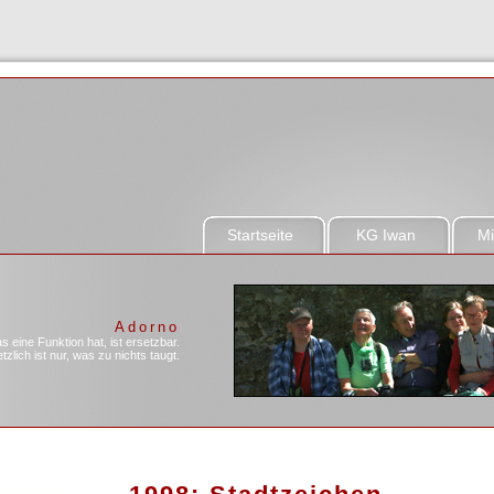
Startseite
KG Iwan
Mi
Adorno
as eine Funktion hat, ist ersetzbar.
zlich ist nur, was zu nichts taugt.