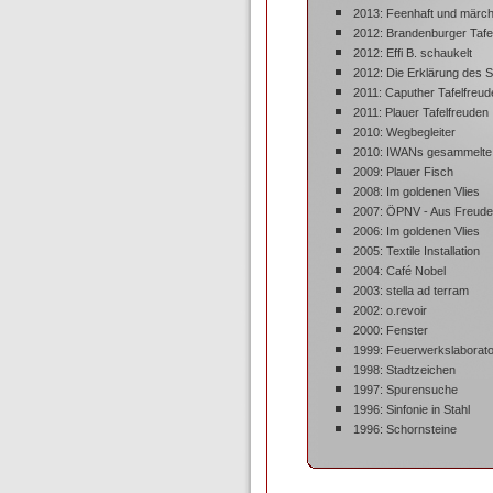
2013: Feenhaft und märch
2012: Brandenburger Tafe
2012: Effi B. schaukelt
2012: Die Erklärung des S
2011: Caputher Tafelfreud
2011: Plauer Tafelfreuden
2010: Wegbegleiter
2010: IWANs gesammelte
2009: Plauer Fisch
2008: Im goldenen Vlies
2007: ÖPNV - Aus Freud
2006: Im goldenen Vlies
2005: Textile Installation
2004: Café Nobel
2003: stella ad terram
2002: o.revoir
2000: Fenster
1999: Feuerwerkslaborat
1998: Stadtzeichen
1997: Spurensuche
1996: Sinfonie in Stahl
1996: Schornsteine