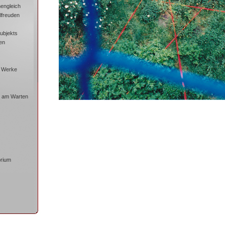
engleich
lfreuden
ubjekts
en
 Werke
e am Warten
orium